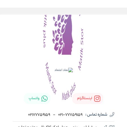
اینستاگرام
واتساپ
شماره تماس :
021-77759159
-
02177759159