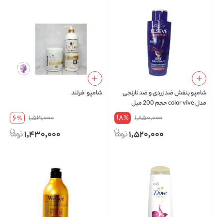
شامپو بنفش ضد زردی و ضد نارنجی
شامپو افرلند
مدل color vive حجم 200 میل
18
6
1,521,000
1,850,000
%
%
1,430,000
1,520,000