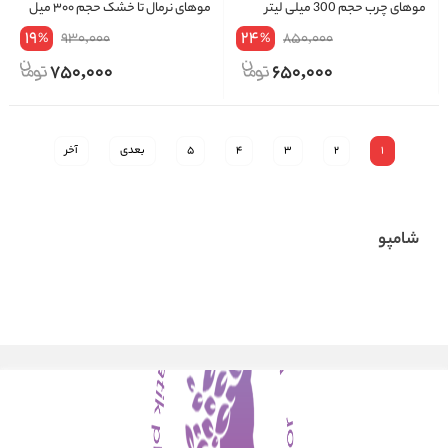
موهای چرب حجم 300 میلی لیتر
موهای نرمال تا خشک حجم ۳۰۰ میل
19
24
930,000
850,000
%
%
750,000
650,000
1
2
3
4
5
بعدی
آخر
شامپو