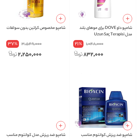
شامپو داو DOVE برای موهای بلند
شامپو مخصوص کراتین بدون سولفات
مدل Uzun Saç Terapisi
37
21
3,549,000
1,048,000
%
%
2,250,000
832,000
شامپو ضد ریزش کوانتوم مناسب
شامپو ضد ریزش مدل کوانتوم مناسب