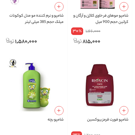
شامپو موهای فر حاوی کلاژن و آرگان و
شامپو و نرم کننده مو مدل کوکونات
کراتین حجم 900 میل
میلک حجم 385 میلی لیتر
30
1,166,000
%
1,580,000
815,000
شامپو فورت قرمز بیوکسین
شامپو بچه