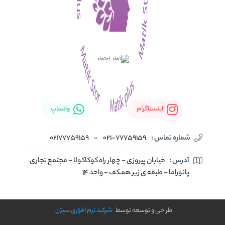
اینستاگرام
واتساپ
شماره تماس :
021-77759159
-
02177759159
آدرس :
خیابان پیروزی - چهار راه کوکاکولا - مجتمع تجاری
پانوراما - طبقه ی زیر همکف - واحد 14
طراحی و توسعه توسط
شرکت نرم افزاری سیژن