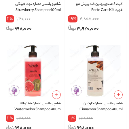
کیت 3 عددی روتین ضد ریزش مو
شامپو یانسی عصاره توت فرنگی
فورت Forte Care Kit
Strawberry Shampoo 400ml
11
19
1,120,000
4,855,000
%
%
998,000
3,920,000
شامپو یانسی عصاره دارچین
شامپو یانسی عصاره هندوانه
Watermelon Shampoo 400m
Cinnamon Shampoo 400ml
11
11
1,120,000
1,120,000
%
%
998,000
998,000