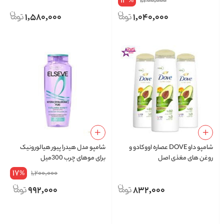
13
1,200,000
%
1,580,000
1,040,000
شامپو داو DOVE عصاره اووکادو و
شامپو مدل هیدرا پیور هیالورونیک
روغن های مغذی اصل
برای موهای چرب 300میل
17
1,200,000
%
992,000
832,000