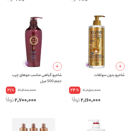
شامپو بدون سولفات
شامپو گیاهی مناسب موهای چرب
حجم 500 میل
21
24
3,400,000
2,850,000
%
%
2,700,000
2,160,000