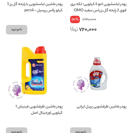
پودر لباسشویی امو 6 کیلویی؛ لکه بری
پودر ماشین لباسشویی با رایحه گل رز 5
قوی 2 رایحه گل رز یاس سفید OMO
کیلو پلاس پرسیل – persil
10
799,000
%
720,000
ناموجود
پودر ماشین ظرفشویی پریل ایرانی
پودر ماشین ظرفشویی فینیش 1
کیلویی اورجینال اصل
ناموجود
ناموجود