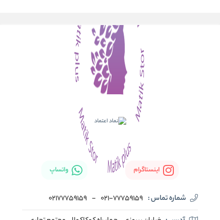
اینستاگرام
واتساپ
شماره تماس :
021-77759159
-
02177759159