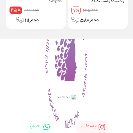
رنگ شده و آسیب دیده
Original
45
7
203,000
625,000
%
%
111,000
580,000
اینستاگرام
واتساپ