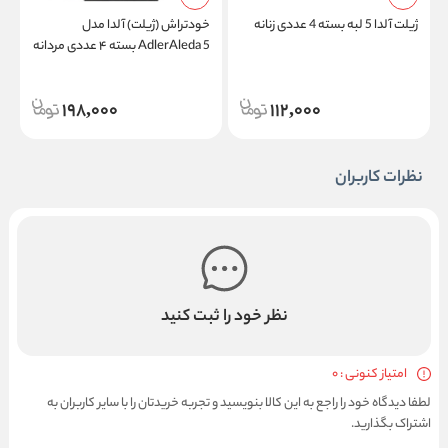
ژیلت آلدا 5 لبه بسته 4 عددی زنانه
خودتراش (ژیلت) آلدا مدل
ت
AdlerAleda 5 بسته ۴ عددی مردانه
198,000
112,000
نظرات کاربران
نظر خود را ثبت کنید
امتیاز کنونی : 0
لطفا دیدگاه خود را راجع به این کالا بنویسید و تجربه خریدتان را با سایر کاربران به
اشتراک بگذارید.